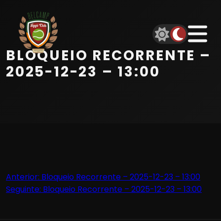
Início
Equipa
BLOQUEIO RECORRENTE –
Serviços
2025-12-23 – 13:00
Parceiros
Marcações
Contactos
Navegação
Anterior:
Bloqueio Recorrente – 2025-12-23 – 13:00
Beach Tennis
Seguinte:
Bloqueio Recorrente – 2025-12-23 – 13:00
de
artigos