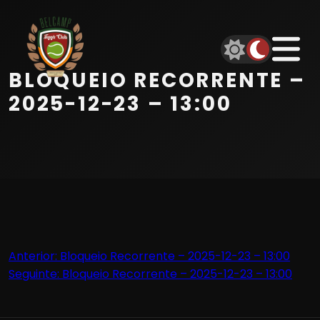
Início
Equipa
BLOQUEIO RECORRENTE –
Serviços
2025-12-23 – 13:00
Parceiros
Marcações
Contactos
Navegação
Anterior:
Bloqueio Recorrente – 2025-12-23 – 13:00
Beach Tennis
Seguinte:
Bloqueio Recorrente – 2025-12-23 – 13:00
de
artigos