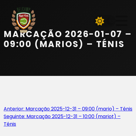
Início
Equipa
MARCAÇÃO 2026-01-07 –
Serviços
09:00 (MARIOS) – TÉNIS
Parceiros
Marcações
Contactos
Navegação
Anterior:
Marcação 2025-12-31 – 09:00 (mario) – Ténis
Beach Tennis
Seguinte:
Marcação 2025-12-31 – 10:00 (mariot) –
de
Ténis
artigos