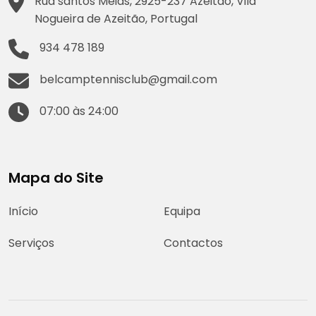
Rua santos Meias, 2925-237 Azeitão, Vila
Nogueira de Azeitão, Portugal
934 478 189
belcamptennisclub@gmail.com
07:00 às 24:00
Mapa do Site
Início
Equipa
Serviços
Contactos