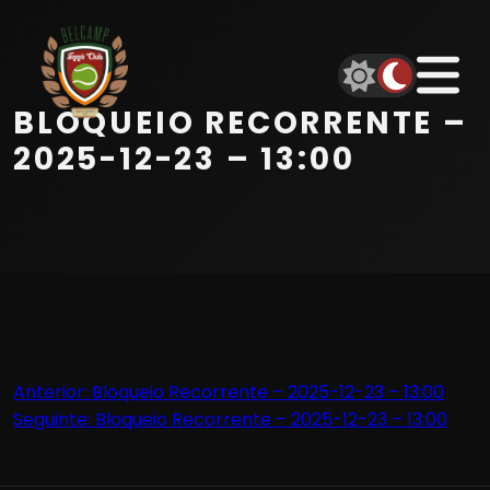
Início
Equipa
BLOQUEIO RECORRENTE –
Serviços
2025-12-23 – 13:00
Parceiros
Marcações
Contactos
Navegação
Anterior:
Bloqueio Recorrente – 2025-12-23 – 13:00
Beach Tennis
Seguinte:
Bloqueio Recorrente – 2025-12-23 – 13:00
de
artigos