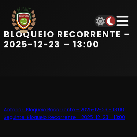
Início
Equipa
BLOQUEIO RECORRENTE –
Serviços
2025-12-23 – 13:00
Parceiros
Marcações
Contactos
Navegação
Anterior:
Bloqueio Recorrente – 2025-12-23 – 13:00
Beach Tennis
Seguinte:
Bloqueio Recorrente – 2025-12-23 – 13:00
de
artigos