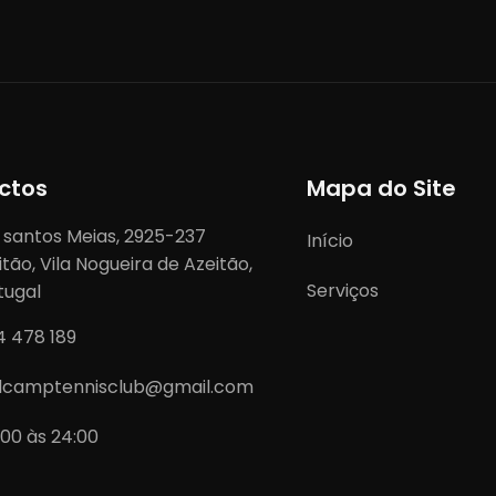
ctos
Mapa do Site
 santos Meias, 2925-237
Início
itão, Vila Nogueira de Azeitão,
Serviços
tugal
4 478 189
lcamptennisclub@gmail.com
:00 às 24:00