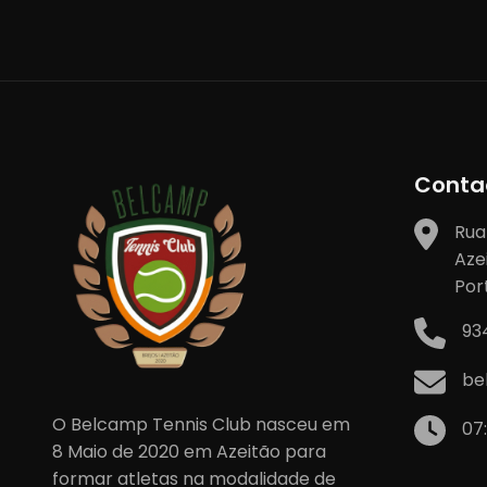
artigos
Conta
Rua
Aze
Por
93
be
O Belcamp Tennis Club nasceu em
07
8 Maio de 2020 em Azeitão para
formar atletas na modalidade de