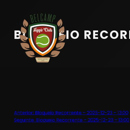
Início
Equipa
BLOQUEIO RECORR
Serviços
Parceiros
Marcações
Contactos
Beach Tennis
Navegação
Anterior:
Bloqueio Recorrente – 2025-12-23 – 13:00
Seguinte:
Bloqueio Recorrente – 2025-12-23 – 13:00
de