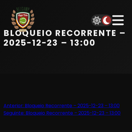
Início
Equipa
BLOQUEIO RECORRENTE –
Serviços
2025-12-23 – 13:00
Parceiros
Marcações
Contactos
Navegação
Anterior:
Bloqueio Recorrente – 2025-12-23 – 13:00
Beach Tennis
Seguinte:
Bloqueio Recorrente – 2025-12-23 – 13:00
de
artigos