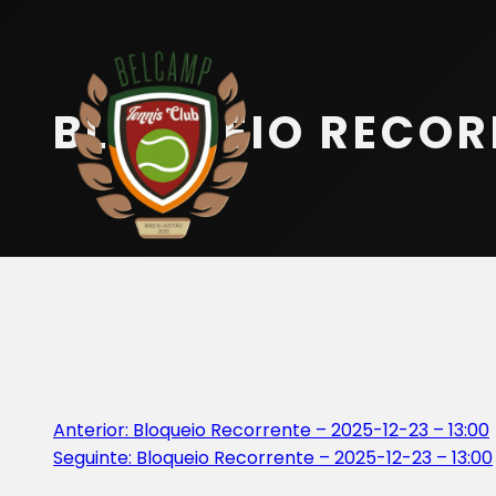
Início
Equipa
BLOQUEIO RECORR
Serviços
Parceiros
Marcações
Contactos
Beach Tennis
Navegação
Anterior:
Bloqueio Recorrente – 2025-12-23 – 13:00
Seguinte:
Bloqueio Recorrente – 2025-12-23 – 13:00
de