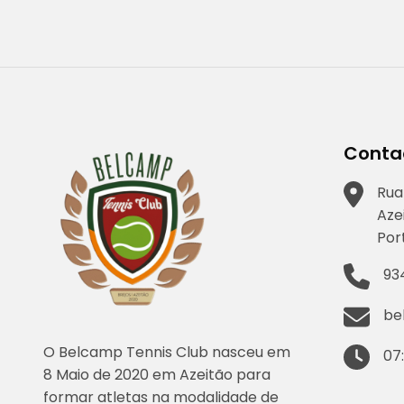
artigos
Conta
Rua
Aze
Por
93
be
O Belcamp Tennis Club nasceu em
07
8 Maio de 2020 em Azeitão para
formar atletas na modalidade de