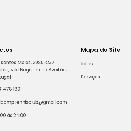
ctos
Mapa do Site
 santos Meias, 2925-237
Início
itão, Vila Nogueira de Azeitão,
Serviços
tugal
4 478 189
lcamptennisclub@gmail.com
:00 às 24:00