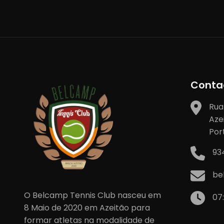
artigos
Conta
Rua
Aze
Por
93
be
O Belcamp Tennis Club nasceu em
07
8 Maio de 2020 em Azeitão para
formar atletas na modalidade de