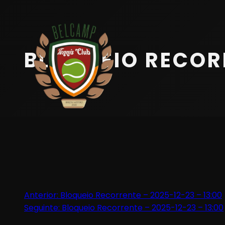
Início
Equipa
BLOQUEIO RECORR
Serviços
Parceiros
Marcações
Contactos
Beach Tennis
Navegação
Anterior:
Bloqueio Recorrente – 2025-12-23 – 13:00
Seguinte:
Bloqueio Recorrente – 2025-12-23 – 13:00
de