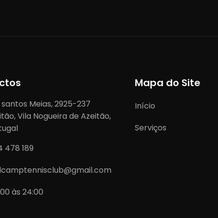
ctos
Mapa do Site
 santos Meias, 2925-237
Início
itão, Vila Nogueira de Azeitão,
Serviços
tugal
4 478 189
lcamptennisclub@gmail.com
:00 às 24:00