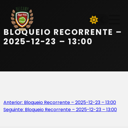
Início
Equipa
BLOQUEIO RECORRENTE –
Serviços
2025-12-23 – 13:00
Parceiros
Marcações
Contactos
Navegação
Anterior:
Bloqueio Recorrente – 2025-12-23 – 13:00
Beach Tennis
Seguinte:
Bloqueio Recorrente – 2025-12-23 – 13:00
de
artigos