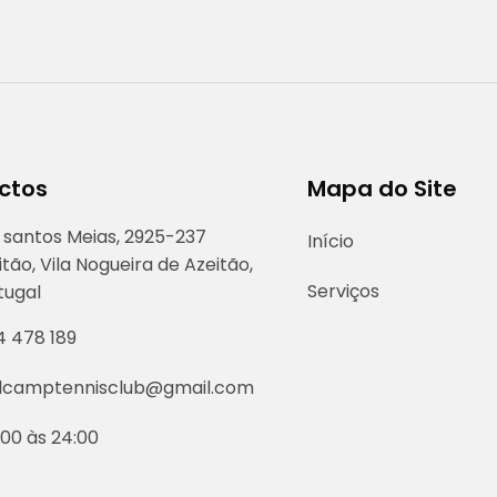
ctos
Mapa do Site
 santos Meias, 2925-237
Início
itão, Vila Nogueira de Azeitão,
Serviços
tugal
4 478 189
lcamptennisclub@gmail.com
:00 às 24:00