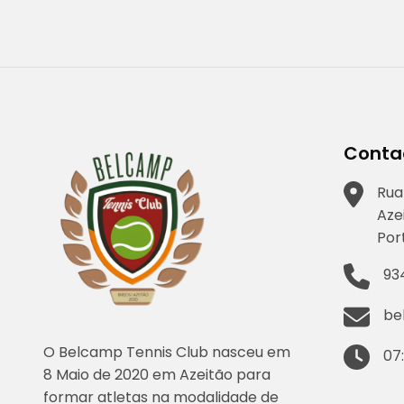
artigos
Conta
Rua
Aze
Por
93
be
O Belcamp Tennis Club nasceu em
07
8 Maio de 2020 em Azeitão para
formar atletas na modalidade de