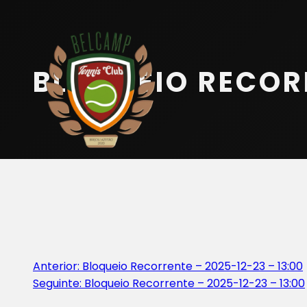
Início
Equipa
BLOQUEIO RECORR
Serviços
Parceiros
Marcações
Contactos
Beach Tennis
Navegação
Anterior:
Bloqueio Recorrente – 2025-12-23 – 13:00
Seguinte:
Bloqueio Recorrente – 2025-12-23 – 13:00
de