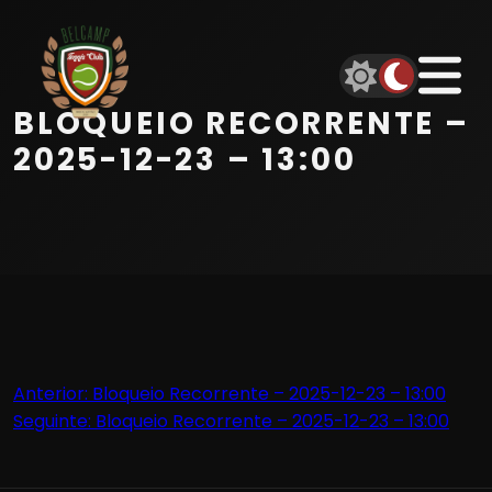
Início
Equipa
BLOQUEIO RECORRENTE –
Serviços
2025-12-23 – 13:00
Parceiros
Marcações
Contactos
Navegação
Anterior:
Bloqueio Recorrente – 2025-12-23 – 13:00
Beach Tennis
Seguinte:
Bloqueio Recorrente – 2025-12-23 – 13:00
de
artigos