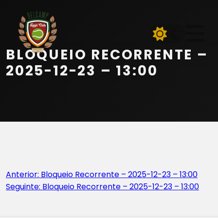
Início
Equipa
BLOQUEIO RECORRENTE –
Serviços
2025-12-23 – 13:00
Parceiros
Marcações
Contactos
Navegação
Anterior:
Bloqueio Recorrente – 2025-12-23 – 13:00
Beach Tennis
Seguinte:
Bloqueio Recorrente – 2025-12-23 – 13:00
de
artigos