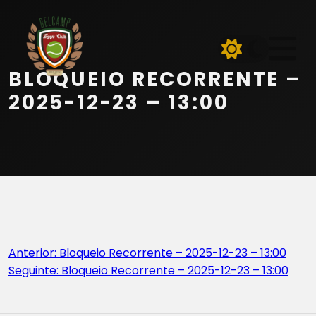
Início
Equipa
BLOQUEIO RECORRENTE –
Serviços
2025-12-23 – 13:00
Parceiros
Marcações
Contactos
Navegação
Anterior:
Bloqueio Recorrente – 2025-12-23 – 13:00
Beach Tennis
Seguinte:
Bloqueio Recorrente – 2025-12-23 – 13:00
de
artigos