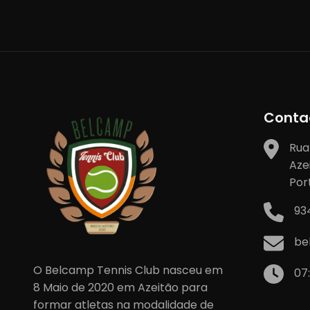
artigos
Conta
Rua
Aze
Por
93
be
O Belcamp Tennis Club nasceu em
07
8 Maio de 2020 em Azeitão para
formar atletas na modalidade de