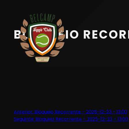
Início
Equipa
BLOQUEIO RECORR
Serviços
Parceiros
Marcações
Contactos
Beach Tennis
Navegação
Anterior:
Bloqueio Recorrente – 2025-12-23 – 13:00
Seguinte:
Bloqueio Recorrente – 2025-12-23 – 13:00
de