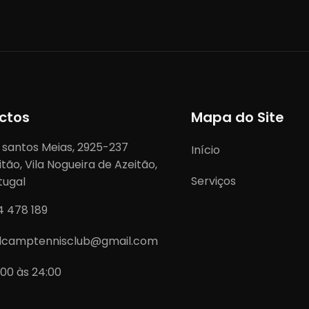
ctos
Mapa do Site
 santos Meias, 2925-237
Início
itão, Vila Nogueira de Azeitão,
Serviços
tugal
4 478 189
lcamptennisclub@gmail.com
:00 às 24:00