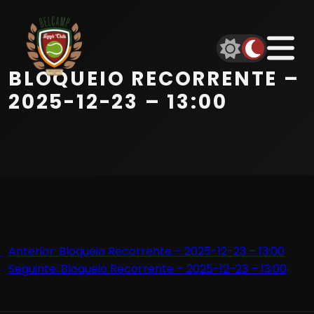
Início
Equipa
BLOQUEIO RECORRENTE –
Serviços
2025-12-23 – 13:00
Parceiros
Marcações
Contactos
Navegação
Anterior:
Bloqueio Recorrente – 2025-12-23 – 13:00
Beach Tennis
Seguinte:
Bloqueio Recorrente – 2025-12-23 – 13:00
de
artigos