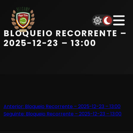
Início
Equipa
BLOQUEIO RECORRENTE –
Serviços
2025-12-23 – 13:00
Parceiros
Marcações
Contactos
Navegação
Anterior:
Bloqueio Recorrente – 2025-12-23 – 13:00
Beach Tennis
Seguinte:
Bloqueio Recorrente – 2025-12-23 – 13:00
de
artigos