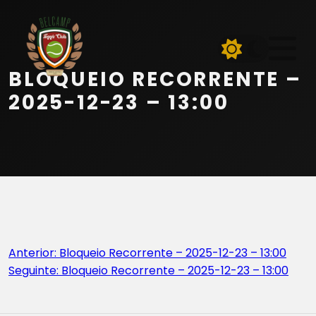
Início
Equipa
BLOQUEIO RECORRENTE –
Serviços
2025-12-23 – 13:00
Parceiros
Marcações
Contactos
Navegação
Anterior:
Bloqueio Recorrente – 2025-12-23 – 13:00
Beach Tennis
Seguinte:
Bloqueio Recorrente – 2025-12-23 – 13:00
de
artigos