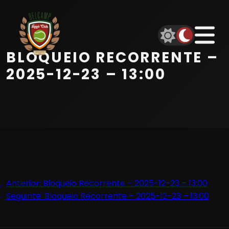
Início
Equipa
BLOQUEIO RECORRENTE –
Serviços
2025-12-23 – 13:00
Parceiros
Marcações
Contactos
Navegação
Anterior:
Bloqueio Recorrente – 2025-12-23 – 13:00
Beach Tennis
Seguinte:
Bloqueio Recorrente – 2025-12-23 – 13:00
de
artigos