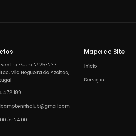
ctos
Mapa do Site
 santos Meias, 2925-237
Início
itão, Vila Nogueira de Azeitão,
Serviços
tugal
4 478 189
lcamptennisclub@gmail.com
:00 às 24:00