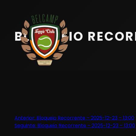
Início
Equipa
BLOQUEIO RECORR
Serviços
Parceiros
Marcações
Contactos
Beach Tennis
Navegação
Anterior:
Bloqueio Recorrente – 2025-12-23 – 13:00
Seguinte:
Bloqueio Recorrente – 2025-12-23 – 13:00
de