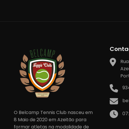
artigos
Conta
Rua
Aze
Por
93
be
O Belcamp Tennis Club nasceu em
07
8 Maio de 2020 em Azeitão para
formar atletas na modalidade de