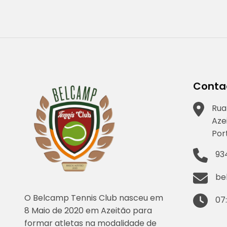
artigos
Conta
Rua
Aze
Por
93
be
O Belcamp Tennis Club nasceu em
07
8 Maio de 2020 em Azeitão para
formar atletas na modalidade de