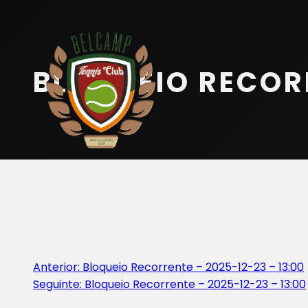
Início
Equipa
BLOQUEIO RECORR
Serviços
Parceiros
Marcações
Contactos
Beach Tennis
Navegação
Anterior:
Bloqueio Recorrente – 2025-12-23 – 13:00
Seguinte:
Bloqueio Recorrente – 2025-12-23 – 13:00
de