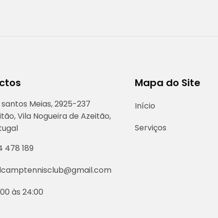
ctos
Mapa do Site
 santos Meias, 2925-237
Início
itão, Vila Nogueira de Azeitão,
Serviços
tugal
4 478 189
lcamptennisclub@gmail.com
:00 às 24:00