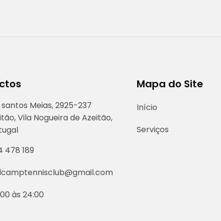
ctos
Mapa do Site
 santos Meias, 2925-237
Início
itão, Vila Nogueira de Azeitão,
Serviços
tugal
4 478 189
lcamptennisclub@gmail.com
:00 às 24:00