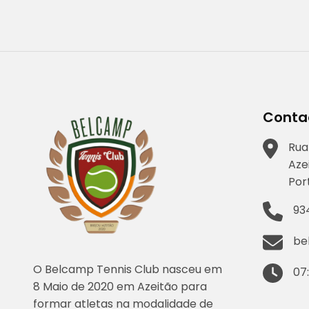
artigos
Conta
Rua
Aze
Por
93
be
O Belcamp Tennis Club nasceu em
07
8 Maio de 2020 em Azeitão para
formar atletas na modalidade de