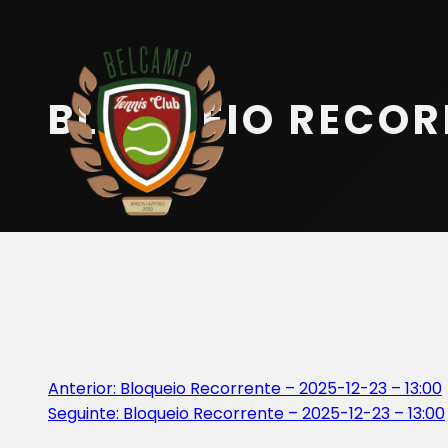
Início
Equipa
BLOQUEIO RECORR
Serviços
Parceiros
Marcações
Contactos
Beach Tennis
Navegação
Anterior:
Bloqueio Recorrente – 2025-12-23 – 13:00
Seguinte:
Bloqueio Recorrente – 2025-12-23 – 13:00
de