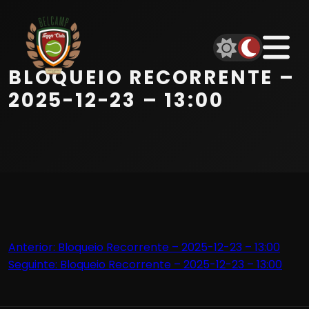
Início
Equipa
BLOQUEIO RECORRENTE –
Serviços
2025-12-23 – 13:00
Parceiros
Marcações
Contactos
Navegação
Anterior:
Bloqueio Recorrente – 2025-12-23 – 13:00
Beach Tennis
Seguinte:
Bloqueio Recorrente – 2025-12-23 – 13:00
de
artigos