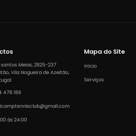
ctos
Mapa do Site
 santos Meias, 2925-237
Início
itão, Vila Nogueira de Azeitão,
Serviços
tugal
4 478 189
lcamptennisclub@gmail.com
:00 às 24:00