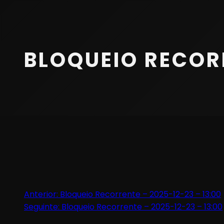
Início
Equipa
BLOQUEIO RECORR
Serviços
Parceiros
Marcações
Contactos
Beach Tennis
Navegação
Anterior:
Bloqueio Recorrente – 2025-12-23 – 13:00
Seguinte:
Bloqueio Recorrente – 2025-12-23 – 13:00
de