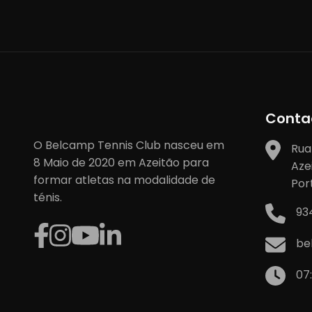
artigos
Conta
O Belcamp Tennis Club nasceu em
Rua
8 Maio de 2020 em Azeitão para
Aze
formar atletas na modalidade de
Por
ténis.
93
be
07