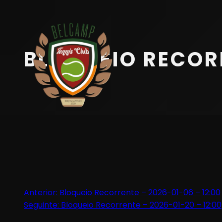
Início
Equipa
BLOQUEIO RECORR
Serviços
Parceiros
Marcações
Contactos
Beach Tennis
Navegação
Anterior:
Bloqueio Recorrente – 2026-01-06 – 12:00
Seguinte:
Bloqueio Recorrente – 2026-01-20 – 12:00
de