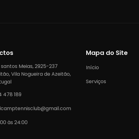
ctos
Mapa do Site
 santos Meias, 2925-237
Início
itão, Vila Nogueira de Azeitão,
Serviços
tugal
4 478 189
lcamptennisclub@gmail.com
:00 às 24:00