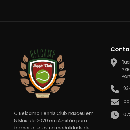
artigos
Conta
Rua
Aze
Por
93
be
O Belcamp Tennis Club nasceu em
07
8 Maio de 2020 em Azeitão para
formar atletas na modalidade de