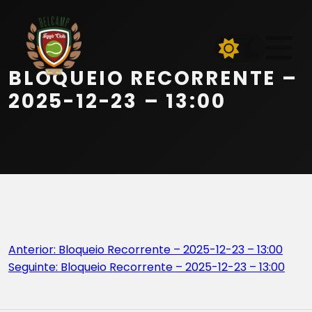
Início
Equipa
BLOQUEIO RECORRENTE –
Serviços
2025-12-23 – 13:00
Parceiros
Marcações
Contactos
Navegação
Anterior:
Bloqueio Recorrente – 2025-12-23 – 13:00
Beach Tennis
Seguinte:
Bloqueio Recorrente – 2025-12-23 – 13:00
de
artigos