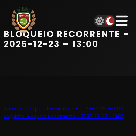
Início
Equipa
BLOQUEIO RECORRENTE –
Serviços
2025-12-23 – 13:00
Parceiros
Marcações
Contactos
Navegação
Anterior:
Bloqueio Recorrente – 2025-12-23 – 13:00
Beach Tennis
Seguinte:
Bloqueio Recorrente – 2025-12-23 – 13:00
de
artigos