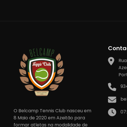
artigos
Conta
Rua
Aze
Por
93
be
O Belcamp Tennis Club nasceu em
07
8 Maio de 2020 em Azeitão para
formar atletas na modalidade de