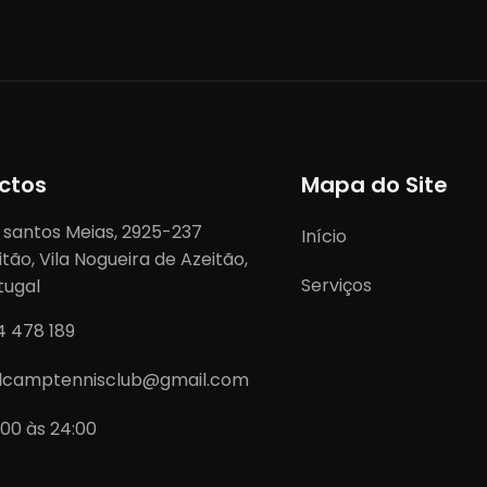
ctos
Mapa do Site
 santos Meias, 2925-237
Início
itão, Vila Nogueira de Azeitão,
Serviços
tugal
4 478 189
lcamptennisclub@gmail.com
:00 às 24:00