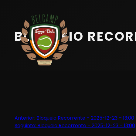
Início
Equipa
BLOQUEIO RECORR
Serviços
Parceiros
Marcações
Contactos
Beach Tennis
Navegação
Anterior:
Bloqueio Recorrente – 2025-12-23 – 13:00
Seguinte:
Bloqueio Recorrente – 2025-12-23 – 13:00
de