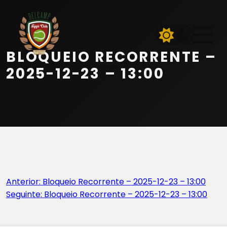
Início
Equipa
BLOQUEIO RECORRENTE –
Serviços
2025-12-23 – 13:00
Parceiros
Marcações
Contactos
Navegação
Anterior:
Bloqueio Recorrente – 2025-12-23 – 13:00
Beach Tennis
Seguinte:
Bloqueio Recorrente – 2025-12-23 – 13:00
de
artigos