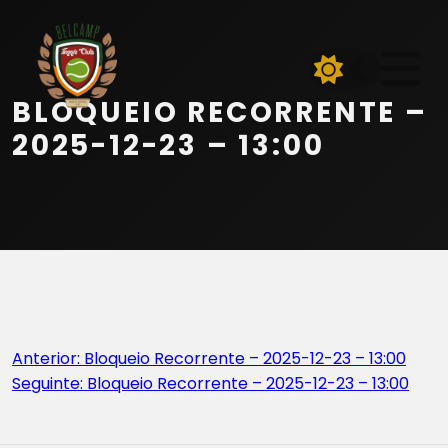
Início
Equipa
BLOQUEIO RECORRENTE –
Serviços
2025-12-23 – 13:00
Parceiros
Marcações
Contactos
Navegação
Anterior:
Bloqueio Recorrente – 2025-12-23 – 13:00
Beach Tennis
Seguinte:
Bloqueio Recorrente – 2025-12-23 – 13:00
de
artigos