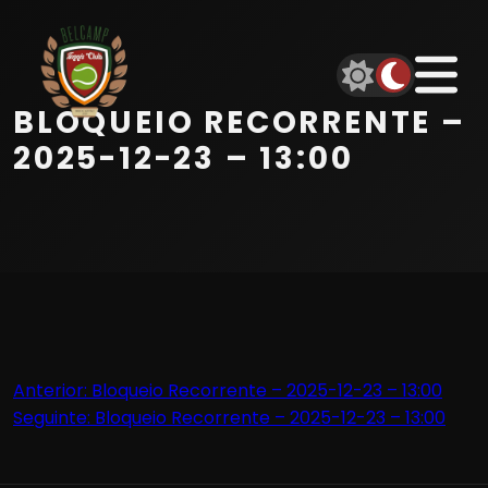
Início
Equipa
BLOQUEIO RECORRENTE –
Serviços
2025-12-23 – 13:00
Parceiros
Marcações
Contactos
Navegação
Anterior:
Bloqueio Recorrente – 2025-12-23 – 13:00
Beach Tennis
Seguinte:
Bloqueio Recorrente – 2025-12-23 – 13:00
de
artigos