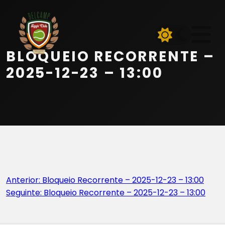
Início
Equipa
BLOQUEIO RECORRENTE –
Serviços
2025-12-23 – 13:00
Parceiros
Marcações
Contactos
Navegação
Anterior:
Bloqueio Recorrente – 2025-12-23 – 13:00
Beach Tennis
Seguinte:
Bloqueio Recorrente – 2025-12-23 – 13:00
de
artigos