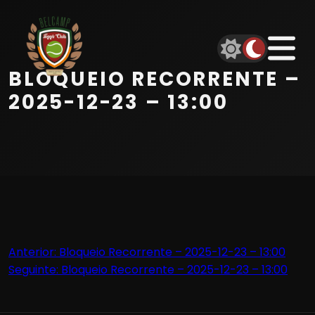
Início
Equipa
BLOQUEIO RECORRENTE –
Serviços
2025-12-23 – 13:00
Parceiros
Marcações
Contactos
Navegação
Anterior:
Bloqueio Recorrente – 2025-12-23 – 13:00
Beach Tennis
Seguinte:
Bloqueio Recorrente – 2025-12-23 – 13:00
de
artigos