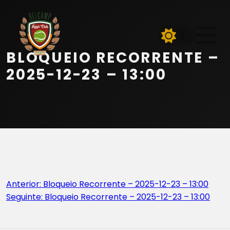
Início
Equipa
BLOQUEIO RECORRENTE –
Serviços
2025-12-23 – 13:00
Parceiros
Marcações
Contactos
Navegação
Anterior:
Bloqueio Recorrente – 2025-12-23 – 13:00
Beach Tennis
Seguinte:
Bloqueio Recorrente – 2025-12-23 – 13:00
de
artigos