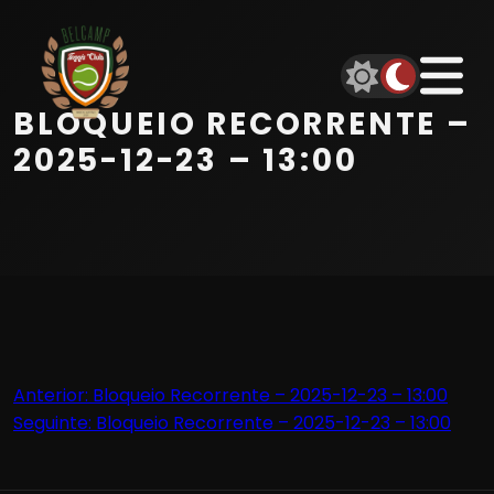
Início
Equipa
BLOQUEIO RECORRENTE –
Serviços
2025-12-23 – 13:00
Parceiros
Marcações
Contactos
Navegação
Anterior:
Bloqueio Recorrente – 2025-12-23 – 13:00
Beach Tennis
Seguinte:
Bloqueio Recorrente – 2025-12-23 – 13:00
de
artigos