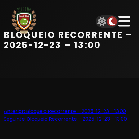
Início
Equipa
BLOQUEIO RECORRENTE –
Serviços
2025-12-23 – 13:00
Parceiros
Marcações
Contactos
Navegação
Anterior:
Bloqueio Recorrente – 2025-12-23 – 13:00
Beach Tennis
Seguinte:
Bloqueio Recorrente – 2025-12-23 – 13:00
de
artigos