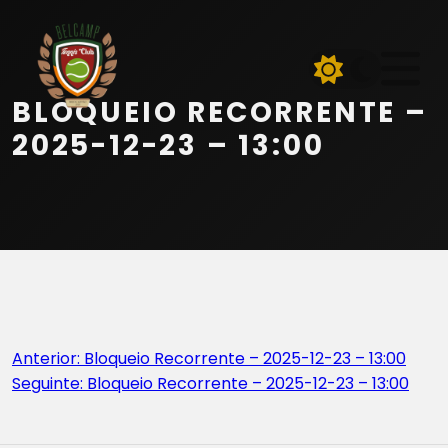
Início
Equipa
BLOQUEIO RECORRENTE –
Serviços
2025-12-23 – 13:00
Parceiros
Marcações
Contactos
Navegação
Anterior:
Bloqueio Recorrente – 2025-12-23 – 13:00
Beach Tennis
Seguinte:
Bloqueio Recorrente – 2025-12-23 – 13:00
de
artigos