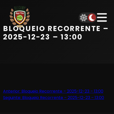
Início
Equipa
BLOQUEIO RECORRENTE –
Serviços
2025-12-23 – 13:00
Parceiros
Marcações
Contactos
Navegação
Anterior:
Bloqueio Recorrente – 2025-12-23 – 13:00
Beach Tennis
Seguinte:
Bloqueio Recorrente – 2025-12-23 – 13:00
de
artigos