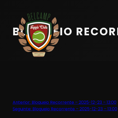
Início
Equipa
BLOQUEIO RECORR
Serviços
Parceiros
Marcações
Contactos
Beach Tennis
Navegação
Anterior:
Bloqueio Recorrente – 2025-12-23 – 13:00
Seguinte:
Bloqueio Recorrente – 2025-12-23 – 13:00
de