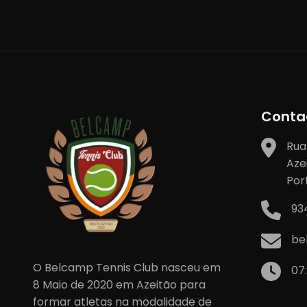
artigos
Conta
Rua
Aze
Por
93
be
O Belcamp Tennis Club nasceu em
07
8 Maio de 2020 em Azeitão para
formar atletas na modalidade de