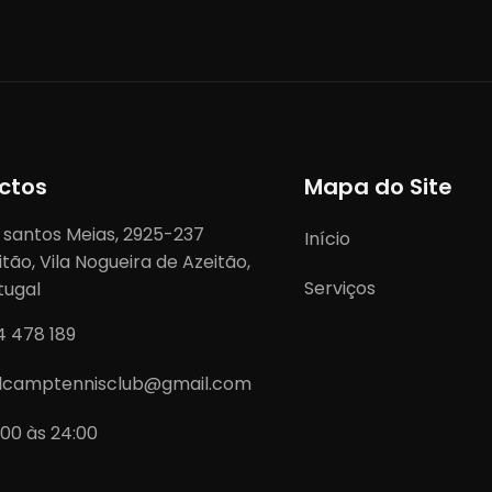
ctos
Mapa do Site
 santos Meias, 2925-237
Início
itão, Vila Nogueira de Azeitão,
Serviços
tugal
4 478 189
lcamptennisclub@gmail.com
:00 às 24:00