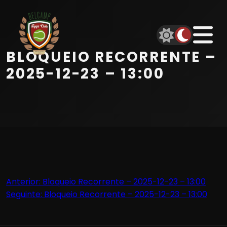
Início
Equipa
BLOQUEIO RECORRENTE –
Serviços
2025-12-23 – 13:00
Parceiros
Marcações
Contactos
Navegação
Anterior:
Bloqueio Recorrente – 2025-12-23 – 13:00
Beach Tennis
Seguinte:
Bloqueio Recorrente – 2025-12-23 – 13:00
de
artigos